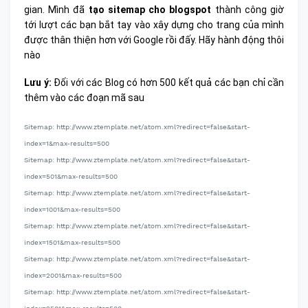
gian. Mình đã
tạo sitemap cho blogspot
thành công giờ
tới lượt các bạn bắt tay vào xây dựng cho trang của mình
được thân thiện hơn với Google rồi đấy. Hãy hành động thôi
nào
Lưu ý:
Đối với các Blog có hơn 500 kết quả các bạn chỉ cần
thêm vào các đoạn mã sau
Sitemap: http://www.ztemplate.net/atom.xml?redirect=false&start-
index=1&max-results=500
Sitemap: http://www.ztemplate.net/atom.xml?redirect=false&start-
index=501&max-results=500
Sitemap: http://www.ztemplate.net/atom.xml?redirect=false&start-
index=1001&max-results=500
Sitemap: http://www.ztemplate.net/atom.xml?redirect=false&start-
index=1501&max-results=500
Sitemap: http://www.ztemplate.net/atom.xml?redirect=false&start-
index=2001&max-results=500
Sitemap: http://www.ztemplate.net/atom.xml?redirect=false&start-