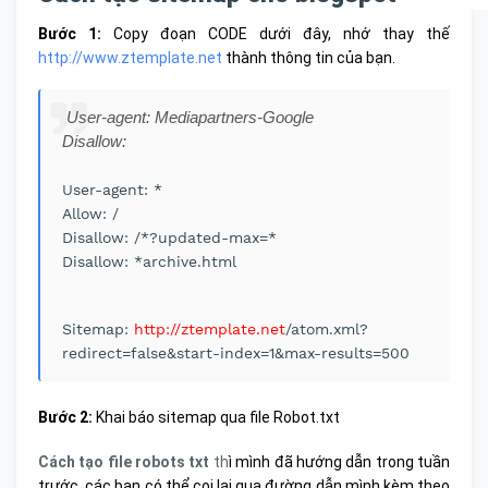
Bước 1:
Copy đoạn CODE dưới đây, nhớ thay thế
http://www.ztemplate.net
thành thông tin của bạn.
User-agent: Mediapartners-Google
Disallow:
User-agent: *
Allow: /
Disallow: /*?updated-max=*
Disallow: *archive.html
Sitemap:
http://ztemplate.net
/atom.xml?
redirect=false&start-index=1&max-results=500
Bước 2:
Khai báo sitemap qua file Robot.txt
Cách tạo file robots txt
th
ì mình đã hướng dẫn trong tuần
trước, các bạn có thể coi lại qua đường dẫn mình kèm theo