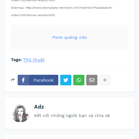
index=2501&max-results=500
Sitemap: http://www.ztemplate.net/atom.xml?redirect=false&start-
index=3001&max-results=500
Pano quảng cáo
Tags:
Thủ thuật
Facebook
Adz
Kết nối những người bạn và chia sẻ