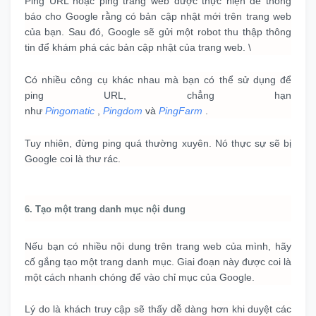
Ping URL hoặc ping trang web được thực hiện để thông
báo cho Google rằng có bản cập nhật mới trên trang web
của bạn.
Sau đó, Google sẽ gửi một robot thu thập thông
tin để khám phá các bản cập nhật của trang web.
\
Có nhiều công cụ khác nhau mà bạn có thể sử dụng để
ping URL, chẳng hạn
như
Pingomatic
,
Pingdom
và
PingFarm
.
Tuy nhiên, đừng ping quá thường xuyên.
Nó thực sự sẽ bị
Google coi là thư rác.
6. Tạo một trang danh mục nội dung
Nếu bạn có nhiều nội dung trên trang web của mình, hãy
cố gắng tạo một trang danh mục.
Giai đoạn này được coi là
một cách nhanh chóng để vào chỉ mục của Google.
Lý do là khách truy cập sẽ thấy dễ dàng hơn khi duyệt các